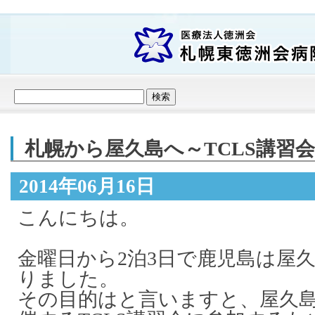
札幌から屋久島へ～TCLS講習
2014年06月16日
こんにちは。
金曜日から2泊3日で鹿児島は屋
りました。
その目的はと言いますと、屋久