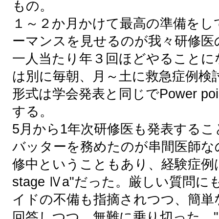
もの。
１～２か月かけて最高の準備をし
ーマンスを見せるのが我々研修医
一人当たり年３回ほどやることに
は別に毎朝、月～土に救急症例検
形式は学会発表と同じでPower po
する。
5月から1年次研修医も発表する
バッターを務めたのが串間医師な
修中ということもあり、経験症例は"膵頭
stage Ⅳa"だった。厳しい質問
イドの不備も指摘されつつ、簡単
回答しつつ、無難に乗り切った。