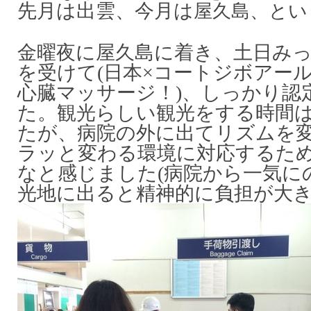
先月は出雲、今月は
屋久島、とい
金曜夜に屋久島に着き、土日み
を受けて(日本×コートジボアー
心臓マッサージ！)、しっかり認
た。観光らしい観光をする時間
たが、病院の外に出てリズムを
ラッと変わる環境に対応するた
なと感じました(病院から一気に
光地に出ると精神的に負担が大