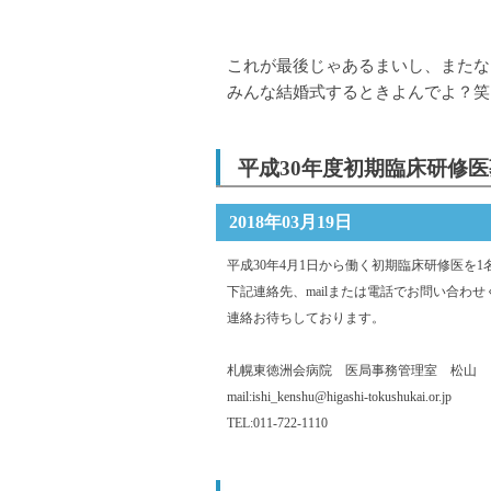
これが最後じゃあるまいし、またな
みんな結婚式するときよんでよ？笑
平成30年度初期臨床研修
2018年03月19日
平成30年4月1日から働く初期臨床研修医を
下記連絡先、mailまたは電話でお問い合わ
連絡お待ちしております。
札幌東徳洲会病院 医局事務管理室 松山
mail:ishi_kenshu@higashi-tokushukai.or.jp
TEL:011-722-1110