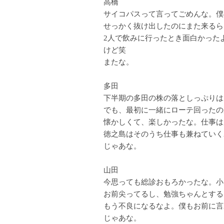
高橋
サイコパスって言ってごめんな。僕
せっかく抜け出したのにまた来るら
2人で飲みに行ったとき面白かった
けど笑
またな。
多田
下半期の多田の株の落としっぷりは
でも、最初に一緒にローテ回ったの
懐かしくて、楽しかったな。仕事は
徳之島はそのうち仕事も兼ねていく
じゃあな。
山田
今思っても総診おもろかったな。小
お前尖ってるし、勉強ちゃんとする
もう不良になるなよ。僕もお前に言
じゃあな。