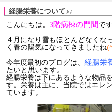
経腸栄養について♪♪
3
階病棟の門間
こんにちは。
で
４月になり雪もほとんどなくな
く
春の陽気になってきましたね
(
経腸栄
今年度最初のブログは、
たいと思います。
経腸栄養は下にあるような物品
す。栄養は主に、当院ではエレ
ています。