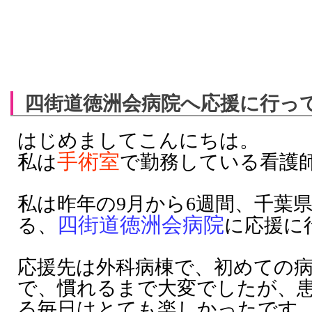
四街道徳洲会病院へ応援に行って
はじめましてこんにちは。
手術室
私は
で勤務している看護
私は昨年の
9
月から
6
週間、千葉
四街道徳洲会病院
る、
に応援に
応援先は外科病棟で、初めての
で、慣れるまで大変でしたが、
る毎日はとても楽しかったです