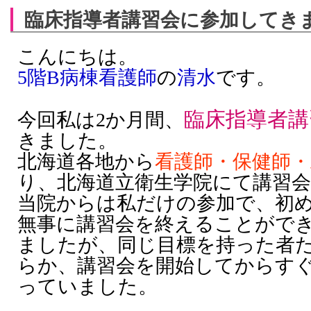
臨床指導者講習会に参加してきま
こんにちは。
5
階
B
病棟看護師
の
清水
です。
臨床指導者講
今回私は
2
か月間、
きました。
北海道各地から
看護師・保健師・
り、北海道立衛生学院にて講習
当院からは私だけの参加で、初
無事に講習会を終えることがで
ましたが、同じ目標を持った者
らか、講習会を開始してからす
っていました。