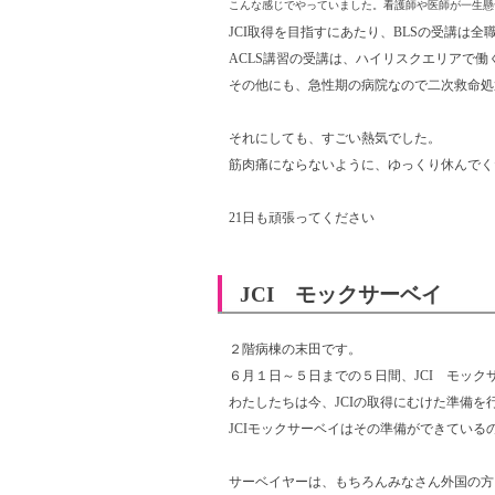
こんな感じでやっていました。看護師や医師が一生懸
JCI取得を目指すにあたり、BLSの受講は
ACLS講習の受講は、ハイリスクエリアで
その他にも、急性期の病院なので二次救命処
それにしても、すごい熱気でした。
筋肉痛にならないように、ゆっくり休んでく
21日も頑張ってください
JCI モックサーベイ
２階病棟の末田です。
６月１日～５日までの５日間、JCI モック
わたしたちは今、JCIの取得にむけた準備を
JCIモックサーベイはその準備ができてい
サーベイヤーは、もちろんみなさん外国の方