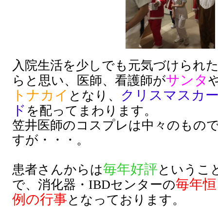
入院生活を少しでも元気づけられ
サンタ
らと思い、医師、看護師が
トナカイ
クリスマスカ
となり、
ド
を配ってまわります。
笠井医師のコスプレは中々のもの
すが・・・。
毎年好評
患者さんからは
というこ
毎年恒
で、消化器・IBDセンターの
例の行事
となっております。