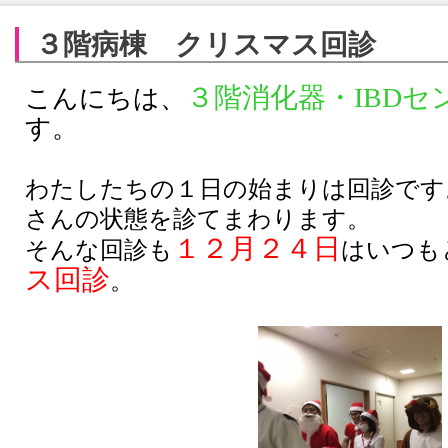
３階病棟 クリスマス回診
３階消化器・
IBD
セ
こんにちは、
す。
わたしたちの１日の始まりは回診です
さんの状態を診てまわります。
１２月２４日
そんな回診も
はいつも
ス回診
。