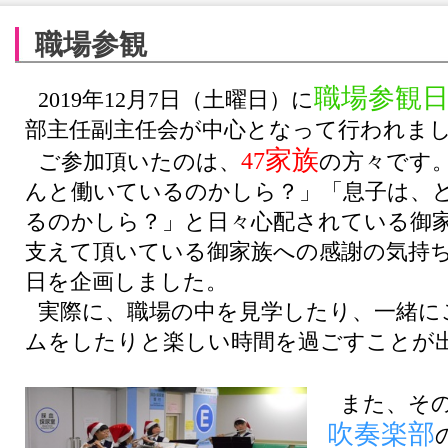
職場参観
職場参観
2019年12
月
7
日（土曜日）に
部主任副主任会が中心となって行われま
家族
47
ご参加頂いたのは、
の方々です
んと働いているのかしら？」「息子は、
るのかしら？」と日々心配されている御
支えて頂いている御家族への感謝の気持
日を企画しました。
実際に、職場の中を見学したり、一緒に
ムをしたりと楽しい時間を過ごすことが
また、そ
吹奏楽部