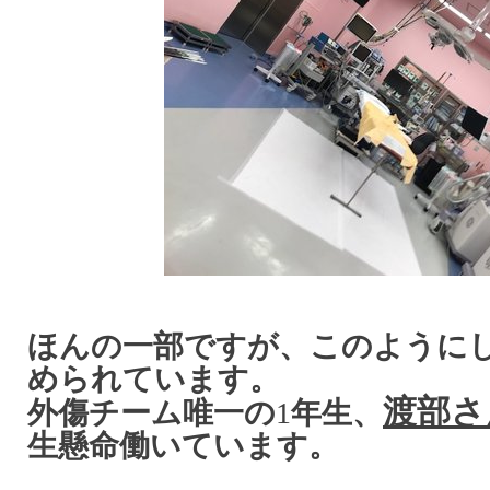
ほんの一部ですが、このように
められています。
渡部さ
外傷チーム唯一の
1
年生、
生懸命働いています。