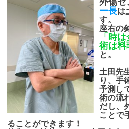
外傷セ
ー長
は
す。
座右の
「時は
術は料
と。
土田先
り、手
予測し
術の流
だし、
ことで
ることができます！