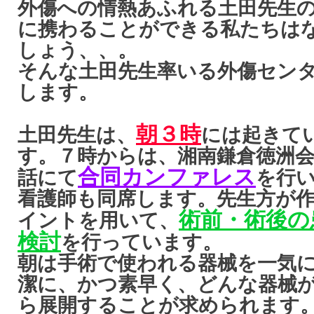
外傷への情熱あふれる土田先生
に携わることができる私たちは
しょう、、。
そんな土田先生率いる外傷セン
します。
朝３時
土田先生は、
には起きて
す。７時からは、湘南鎌倉徳洲
合同カンファレス
話にて
を行
看護師も同席します。先生方が
術前・術後の
イントを用いて、
検討
を行っています。
朝は手術で使われる器械を一気
潔に、かつ素早く、どんな器械
ら展開することが求められます