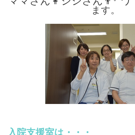
ママさん👩ジジさん👨‍🦳
ます。
入院支援室は・・・