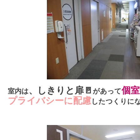
しきりと扉
🚪
個室
、
室内は
があって
プライバシーに配慮
したつくりに