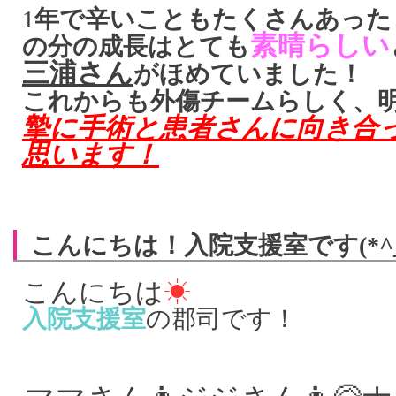
1
年で辛いこともたくさんあった
素晴らしい
の分の成長はとても
三浦さん
がほめていました！
これからも外傷チームらしく、
摯に手術と患者さんに向き合
思います！
こんにちは！入院支援室です(*^_
こんにちは
☀
入院支援室
の郡司です！