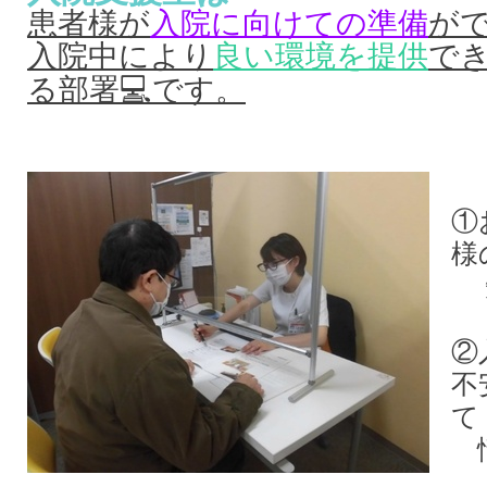
患者様が
入院に向けての準備
が
入院中により
良い環境を提供
で
💻
る部署
です。
①
様
②
不
て
情