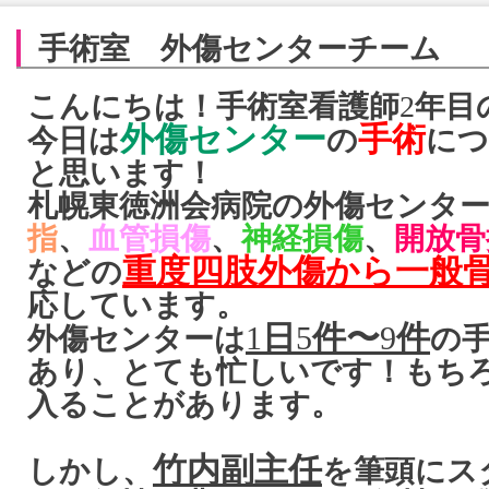
手術室 外傷センターチーム
こんにちは！手術室看護師
2
年目
外傷センター
手術
今日は
の
につ
と思います！
札幌東徳洲会病院の外傷センタ
指
、
血管損傷
、
神経損傷
、
開放骨
重度四肢外傷から一般
などの
応しています。
1
日
5
件〜
9
件
外傷センターは
の
あり、とても忙しいです！もち
入ることがあります。
竹内副主任
しかし、
を筆頭にス