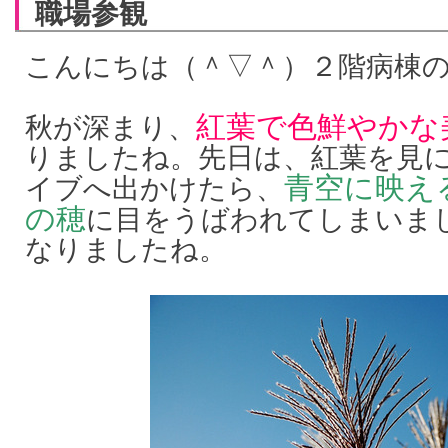
職場参観
こんにちは（＾▽＾）２階病棟
紅葉で色鮮やかな
秋が深まり、
りましたね。先日は、紅葉を見
青空に映え
イブへ出かけたら、
の穂
に目をうばわれてしまいま
なりましたね。