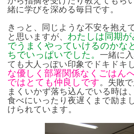
から指摘を受けたり教えてもら
緒に学びを深める毎日です。
きっと、同じような不安を抱え
わたしは同期が
と思いますが、
でうまくやっていけるのかな
ちでいっぱいでした。
一緒に入
ても大人っぽい印象でドキドキ
な優しく部署関係なくごはん
ではとても仲良しです
。失敗で
まくいかず落ち込んでいる時は
食べにいったり夜遅くまで励ま
けられています。