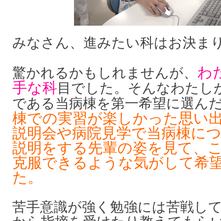
みなさん、進みたい科はお決ま
わ
驚かれるかもしれませんが、
手な科
目でした。そんなわたし
である当病棟を第一希望に選ん
棟での実習が楽しかった思い
説明会や病院見学で当病棟に
説明をする先輩の姿を見て、
克服できるような気がして希
た。
苦手意識が強く勉強には苦戦し