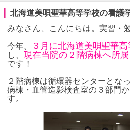
北海道美唄聖華高等学校の看護学
みなさん、こんにちは。実習・勉
３月に北海道美唄聖華高
今年、
現在当院の２階病棟へ所属
し、
です！
２階病棟は循環器センターとな
病棟・血管造影検査室の３部門
す。