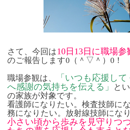
10日13日に職場
さて、今回は
のご報告します0（＾▽＾）0！
「いつも応援して
職場参観は、
へ感謝の気持ちを伝える」
とい
の家族が対象です。
看護師になりたい。検査技師に
務になりたい。放射線技師になりた
小さい頃から歩みを見守りつ