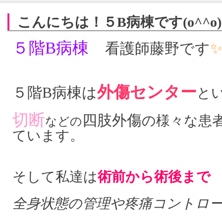
こんにちは！５B病棟です(o^^o)
５階B病棟
看護師藤野です
外傷センター
５階B病棟は
と
切断
四肢外傷
の様々な患
などの
ています。
そして私達は
術前から術後まで
全身状態の管理や疼痛コントロ