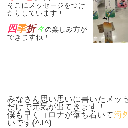
そこにメッセージをつけ
たりしています！
四
季
折
々
の楽しみ方が
できますね！
みなさん思い思いに書いたメッ
だけで元気が出てきます！
海
僕も早くコロナが落ち着いて
(^J^)
いです