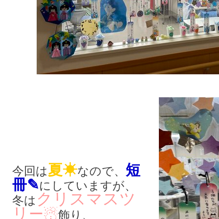
夏☀
短
今回は
なので、
冊✎
にしていますが、
クリスマスツ
冬は
リ
ー☃
飾り、