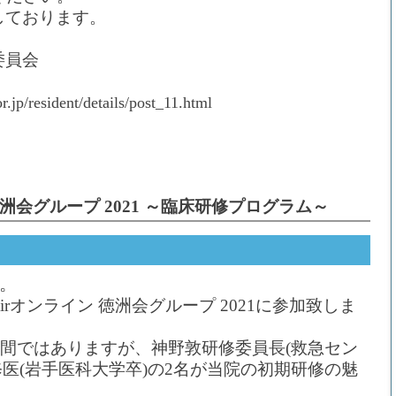
しております。
委員会
.jp/resident/details/post_11.html
徳洲会グループ 2021 ～臨床研修プログラム～
。
airオンライン 徳洲会グループ 2021に参加致しま
た時間ではありますが、神野敦研修委員長(救急セン
修医(岩手医科大学卒)の2名が当院の初期研修の魅