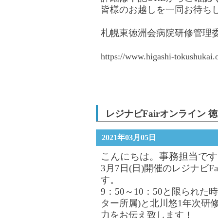
皆様のお越しを一同お待ち
札幌東徳洲会病院研修管理
https://www.higashi-tokushukai.or
レジナビFairオンライン 
2021年03月05日
こんにちは。事務担当です
3月7日(日)開催のレジナビF
す。
9：50～10：50と限られ
ター所属)と北川悠1年次研
力をお伝え致します！