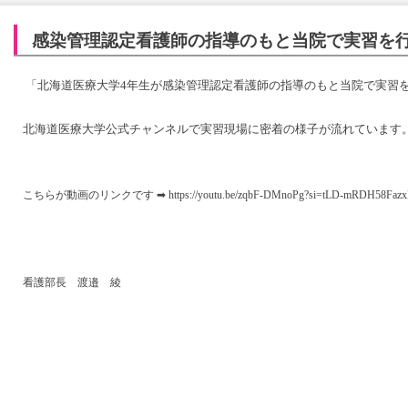
感染管理認定看護師の指導のもと当院で実習を
「北海道医療大学4年生が感染管理認定看護師の指導のもと当院で実習
北海道医療大学公式チャンネルで実習現場に密着の様子が流れています
こちらが動画のリンクです ➡
https://youtu.be/zqbF-DMnoPg?si=tLD-mRDH58Faz
看護部長 渡邉 綾