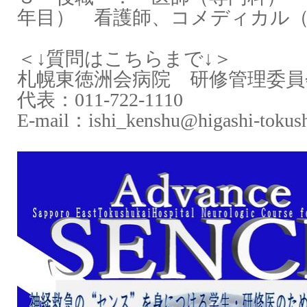
年目） 看護師、コメディカル
＜↓質問はこちらまで↓＞
札幌東徳洲会病院 研修管理
代表：‪
011-722-1110
E-mail
：
ishi_
kenshu@higashi-tokush