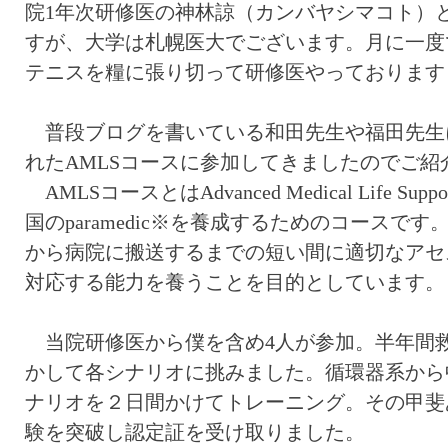
院
1
年次研修医の神林諒（カンバヤシマコト）
すが、大学は札幌医大でございます。月に一度
テニスを糧に張り切って研修医やっております
普段ブログを書いている和田先生や福田先生
れた
AMLS
コースに参加してきましたのでご紹
AMLS
コースとは
Advanced Medical Life Suppo
国の
paramedic
※
を養成するためのコースです
から病院に搬送するまでの短い間に適切なアセ
対応する能力を養うことを目的としています。
当院研修医から僕を含め
4
人が参加。半年間
かして各シナリオに挑みました。循環器系から
ナリオを２日間かけてトレーニング。その甲斐
験を突破し認定証を受け取りました。