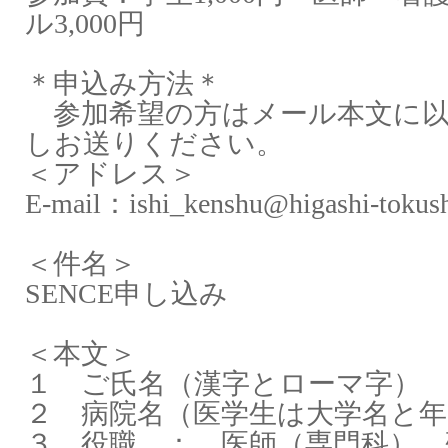
ル
3,000
円
＊申込み方法＊
参加希望の方はメール本文に以
しお送りください。
＜アドレス＞
E-mail
：
ishi_kenshu@higashi-tokush
＜件名＞
SENCE
申し込み
＜本文＞
１ ご氏名（漢字とローマ字）
２ 病院名（医学生は大学名と年
３ 役職 ： 医師（専門科） 