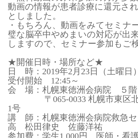
動画の情報が患者診療に還元さ
としました。
・もちろん、動画をみてセミナ
璧な脳卒中やめまいの対応が出
しますので、セミナー参加もご
★開催日時・場所など★
日 時：‪
2019
年
2
月
23
日（土曜日
受付開始 ‪
12:45
～
会 場：札幌東徳洲会病院 ５
〒
065-0033
札幌市東区
1
号
講 師：札幌東徳洲会病院救急セ
高 松田律史 佐藤洋祐
参加費：学生
1,000
円 医師・看