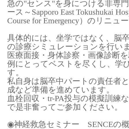
急の"センス"を身につける非専
ース～
Sapporo East Tokushukai Hosp
Course for Emergency
）のリニュー
具体的には、坐学ではなく、脳
の診療シミュレーションを行い
医療面接・身体診察・画像診断を
例にとってベストを尽くし、学
す。
私自身は脳卒中パートの責任者
成など準備を進めています。
血栓回収・
tr-PA
投与の模擬訓練
で是非奮ってご参加ください。
◉
神経救急セミナー
SENCE
の