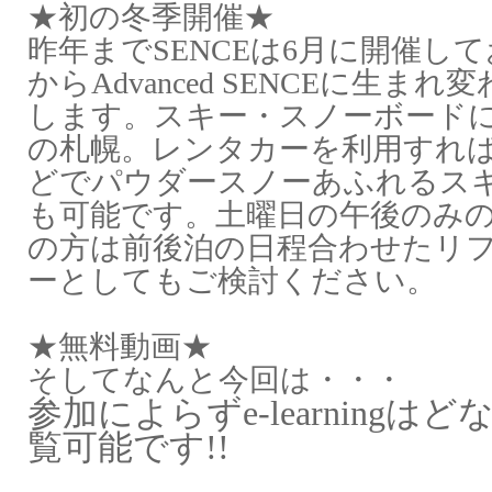
★初の冬季開催★
昨年まで
SENCE
は
6
月に開催して
から
Advanced SENCE
に生まれ変
します。スキー・スノーボード
の札幌。レンタカーを利用すれ
どでパウダースノーあふれるス
も可能です。‪土曜日の午後のみ
の方は前後泊の日程合わせたリ
ーとしてもご検討ください。
★無料動画★
そしてなんと今回は・・・
参加によらず
はど
e-learning
覧可能です
!!