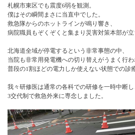
札幌市東区でも震度6弱を観測。
僕はその瞬間まさに当直中でした。
救急隊からのホットラインが鳴り響き、
病院職員もぞくぞくと集まり災害対策本部が立
北海道全域が停電するという非常事態の中、
当院も非常用発電機への切り替えがうまく行わ
普段の1割ほどの電力しか使えない状態での診
我々研修医は通常の各科での研修を一時中断し
3交代制で救急外来に専念しました。